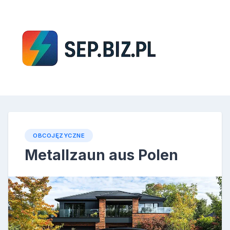
Skip
to
content
SEP
OBCOJĘZYCZNE
Metallzaun aus Polen