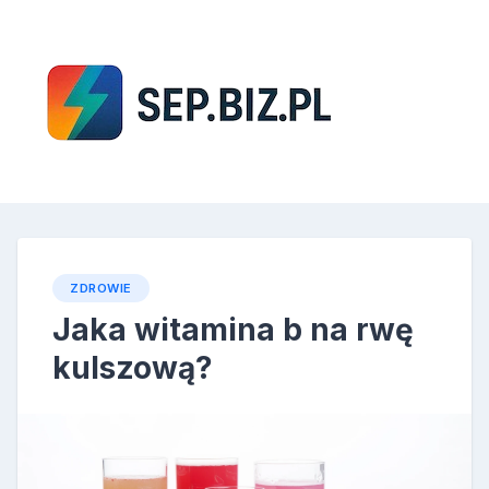
Skip
to
content
SEP
ZDROWIE
Jaka witamina b na rwę
kulszową?